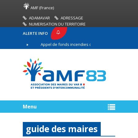
AMF (France)
ADAMAVAR
ADRESSAGE
NUMERISATION DU TERRITOIRE
ALERTE INFO
Appel de fonds incendies de forêt
Réussir son
 ligne
Menu
guide des maires