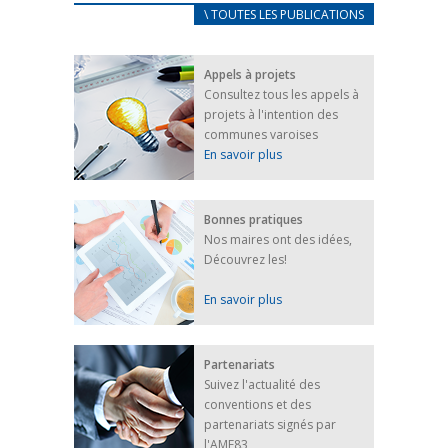
CARNET D’ACCUEIL
\ TOUTES LES PUBLICATIONS
FRANÇAIS/UKRAINIEN
25 avril 2022
Appels à projets
Afin d’accompagner au mieux les réfugiés
Consultez tous les appels à
ukrainiens arrivés en France,...
projets à l'intention des
FEUILLETER
communes varoises
En savoir plus
Bonnes pratiques
Nos maires ont des idées,
Découvrez les!
En savoir plus
Partenariats
Suivez l'actualité des
conventions et des
partenariats signés par
l'AMF83