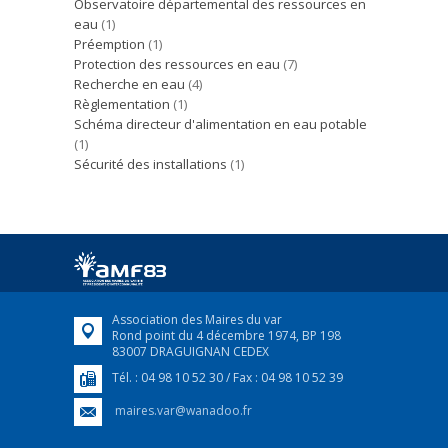
Observatoire départemental des ressources en
eau
(1)
Préemption
(1)
Protection des ressources en eau
(7)
Recherche en eau
(4)
Règlementation
(1)
Schéma directeur d'alimentation en eau potable
(1)
Sécurité des installations
(1)
Association des Maires du var
Rond point du 4 décembre 1974, BP 198
83007 DRAGUIGNAN CEDEX
Tél. : 04 98 10 52 30 / Fax : 04 98 10 52 39
maires.var@wanadoo.fr