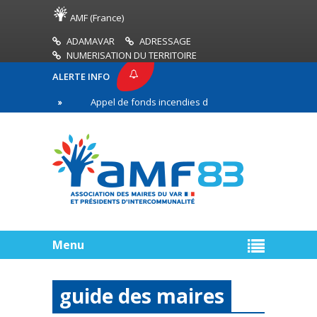
AMF (France)
ADAMAVAR
ADRESSAGE
NUMERISATION DU TERRITOIRE
ALERTE INFO
3
Appel de fonds incendies de forêt
Réussir so
e ligne
Menu
guide des maires