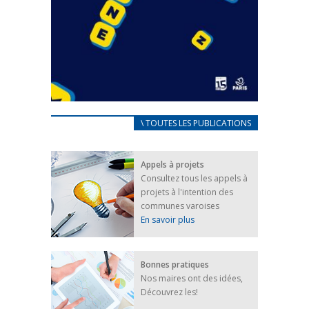
CARNET D’ACCUEIL
\ TOUTES LES PUBLICATIONS
FRANÇAIS/UKRAINIEN
25 avril 2022
Appels à projets
Afin d’accompagner au mieux les réfugiés
Consultez tous les appels à
ukrainiens arrivés en France,...
projets à l'intention des
FEUILLETER
communes varoises
En savoir plus
Bonnes pratiques
Nos maires ont des idées,
Découvrez les!