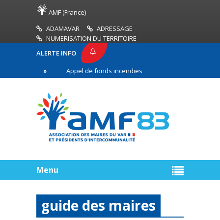
AMF (France)
ADAMAVAR
ADRESSAGE
NUMERISATION DU TERRITOIRE
ALERTE INFO
Appel de fonds incendies de forêt
Réussir son p
gne
Menu
guide des maires