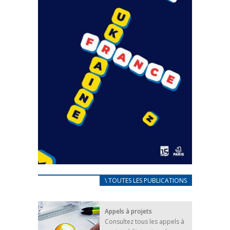
CARNET D’ACCUEIL
\ TOUTES LES PUBLICATIONS
FRANÇAIS/UKRAINIEN
25 avril 2022
Appels à projets
Afin d’accompagner au mieux les réfugiés
Consultez tous les appels à
ukrainiens arrivés en France,...