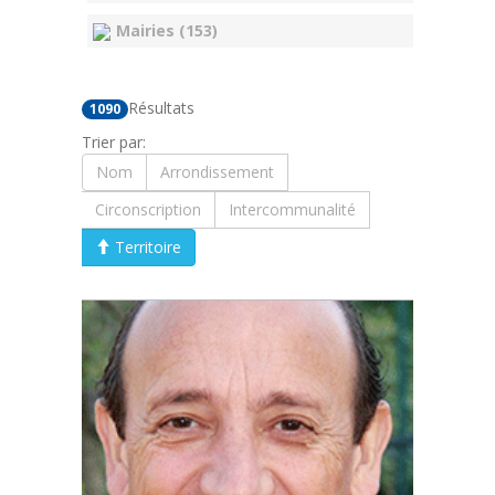
Mairies (153)
Résultats
1090
Trier par:
Nom
Arrondissement
Circonscription
Intercommunalité
Territoire