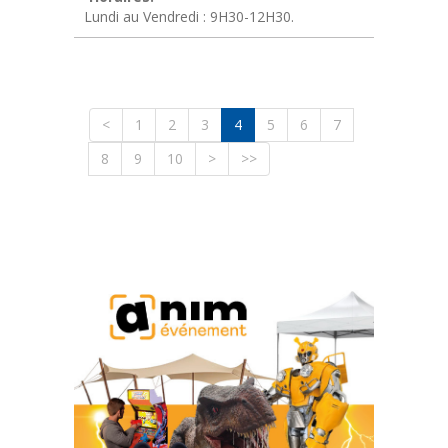
Lundi au Vendredi : 9H30-12H30.
<
1
2
3
4
5
6
7
8
9
10
>
>>