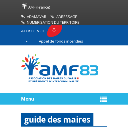
AMF (France)
ADAMAVAR
ADRESSAGE
NUMERISATION DU TERRITOIRE
ALERTE INFO
Appel de fonds incendies de forêt
Réussir son p
gne
Menu
guide des maires