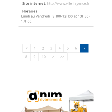
Site internet:
http://www.ville-fayence.fr
Horaires:
Lundi au Vendredi : 8H00-12H00 et 13H30-
17H00.
<
1
2
3
4
5
6
7
8
9
10
>
>>