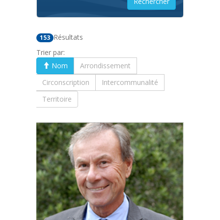
Résultats
153
Trier par:
Nom
Arrondissement
Circonscription
Intercommunalité
Territoire