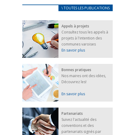
CARNET D’ACCUEIL
\ TOUTES LES PUBLICATIONS
FRANÇAIS/UKRAINIEN
25 avril 2022
Appels à projets
Afin d’accompagner au mieux les réfugiés
Consultez tous les appels à
ukrainiens arrivés en France,...
projets à l'intention des
FEUILLETER
communes varoises
En savoir plus
Bonnes pratiques
Nos maires ont des idées,
Découvrez les!
En savoir plus
Partenariats
Suivez l'actualité des
conventions et des
partenariats signés par