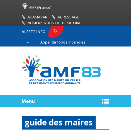
AMF (France)
ADAMAVAR
ADRESSAGE
NUMERISATION DU TERRITOIRE
ALERTE INFO
Appel de fonds incendies de forêt
Réussir son 
igne
Menu
guide des maires