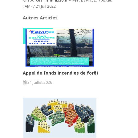
© sources :
amf.asso.fr
– Réf : BW41327 / Auteur
: AMF / 21 Juil 2022
Autres Articles
Appel de fonds incendies de forêt
31 juillet 2026