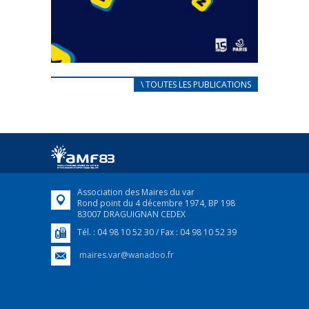
CARNET D’ACCUEIL
\ TOUTES LES PUBLICATIONS
FRANÇAIS/UKRAINIEN
25 avril 2022
Afin d’accompagner au mieux les réfugiés
ukrainiens arrivés en France,...
FEUILLETER
Association des Maires du var
Rond point du 4 décembre 1974, BP 198
83007 DRAGUIGNAN CEDEX
Tél. : 04 98 10 52 30 / Fax : 04 98 10 52 39
maires.var@wanadoo.fr