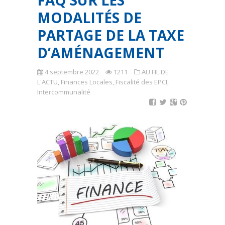
FAQ SUR LES
MODALITÉS DE
PARTAGE DE LA TAXE
D’AMÉNAGEMENT
4 septembre 2022
1211
AU FIL DE
L'ACTU
,
Finances Locales
,
Fiscalité des EPCI
,
Intercommunalité