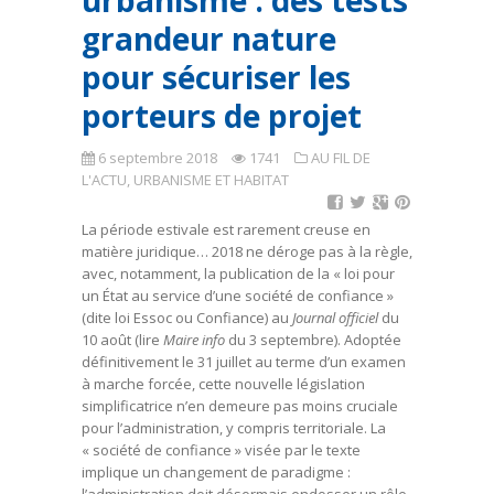
urbanisme : des tests
grandeur nature
pour sécuriser les
porteurs de projet
6 septembre 2018
1741
AU FIL DE
L'ACTU
,
URBANISME ET HABITAT
La période estivale est rarement creuse en
matière juridique… 2018 ne déroge pas à la règle,
avec, notamment, la publication de la « loi pour
un État au service d’une société de confiance »
(dite loi Essoc ou Confiance) au
Journal officiel
du
10 août (lire
Maire info
du 3 septembre). Adoptée
définitivement le 31 juillet au terme d’un examen
à marche forcée, cette nouvelle législation
simplificatrice n’en demeure pas moins cruciale
pour l’administration, y compris territoriale. La
« société de confiance » visée par le texte
implique un changement de paradigme :