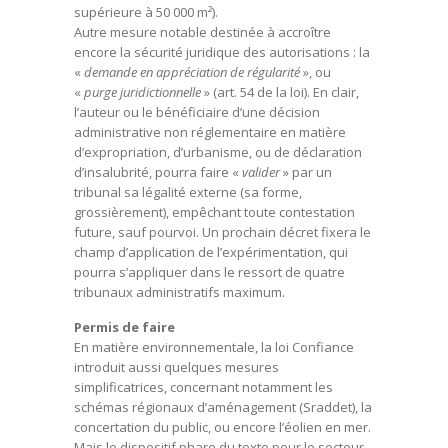
supérieure à 50 000 m²).
Autre mesure notable destinée à accroître
encore la sécurité juridique des autorisations : la
«
demande en appréciation de régularité
», ou
«
purge juridictionnelle
» (art. 54 de la loi). En clair,
l’auteur ou le bénéficiaire d’une décision
administrative non réglementaire en matière
d’expropriation, d’urbanisme, ou de déclaration
d’insalubrité, pourra faire «
valider
» par un
tribunal sa légalité externe (sa forme,
grossièrement), empêchant toute contestation
future, sauf pourvoi. Un prochain décret fixera le
champ d’application de l’expérimentation, qui
pourra s’appliquer dans le ressort de quatre
tribunaux administratifs maximum.
Permis de faire
En matière environnementale, la loi Confiance
introduit aussi quelques mesures
simplificatrices, concernant notamment les
schémas régionaux d’aménagement (Sraddet), la
concertation du public, ou encore l’éolien en mer.
Mais le dispositif phare du texte pour le secteur