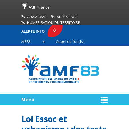
AMF (France)
ADAMAVAR
ADRESSAGE
NUMERISATION DU TERRITOIRE
ALERTE INFO
ESSE AMF83
Appel de fonds incendies de forêt
s en première ligne
Menu
Loi Essoc et