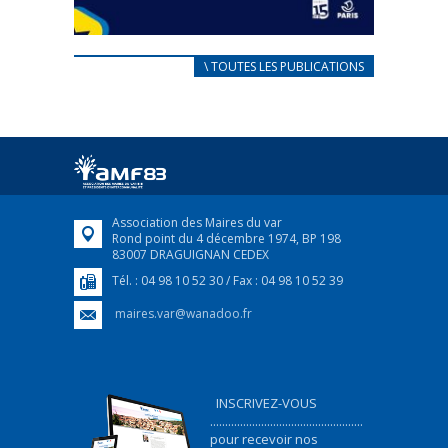
CARNET D’ACCUEIL
\ TOUTES LES PUBLICATIONS
FRANÇAIS/UKRAINIEN
25 avril 2022
Afin d’accompagner au mieux les réfugiés
ukrainiens arrivés en France,...
FEUILLETER
Association des Maires du var
Rond point du 4 décembre 1974, BP 198
83007 DRAGUIGNAN CEDEX
Tél. : 04 98 10 52 30 / Fax : 04 98 10 52 39
maires.var@wanadoo.fr
INSCRIVEZ-VOUS
...................................................
pour recevoir nos