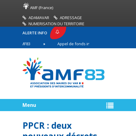
AMF (France)
ADAMAVAR
ADRESSAGE
NUMERISATION DU TERRITOIRE
ALERTE INFO
SSE AMF83
Appel de fonds incendies de forêt
 en première ligne
Menu
PPCR : deux