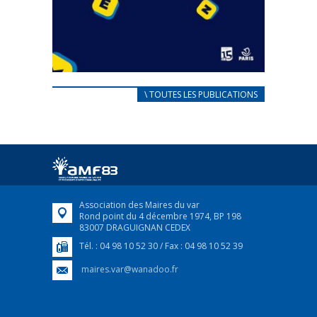
CARNET D’ACCUEIL
\ TOUTES LES PUBLICATIONS
FRANÇAIS/UKRAINIEN
25 avril 2022
Afin d’accompagner au mieux les réfugiés
ukrainiens arrivés en France,...
FEUILLETER
Association des Maires du var
Rond point du 4 décembre 1974, BP 198
83007 DRAGUIGNAN CEDEX
Tél. : 04 98 10 52 30 / Fax : 04 98 10 52 39
maires.var@wanadoo.fr