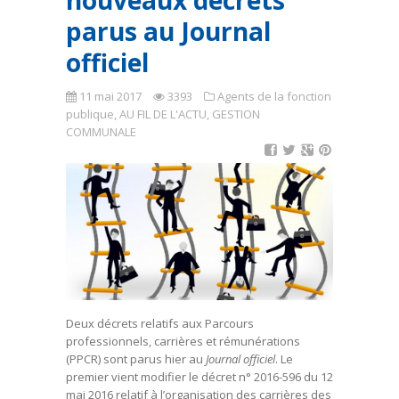
nouveaux décrets
parus au Journal
officiel
11 mai 2017
3393
Agents de la fonction
publique
,
AU FIL DE L'ACTU
,
GESTION
COMMUNALE
Deux décrets relatifs aux Parcours
professionnels, carrières et rémunérations
(PPCR) sont parus hier au
Journal officiel
. Le
premier vient modifier le décret n° 2016-596 du 12
mai 2016 relatif à l’organisation des carrières des