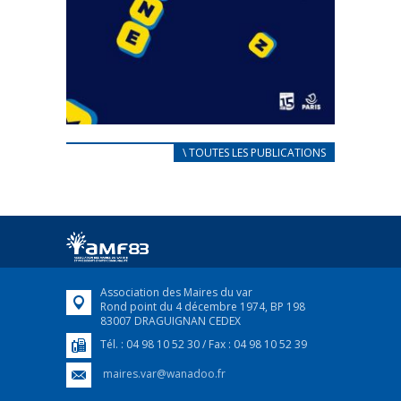
CARNET D’ACCUEIL
\ TOUTES LES PUBLICATIONS
FRANÇAIS/UKRAINIEN
25 avril 2022
Afin d’accompagner au mieux les réfugiés
ukrainiens arrivés en France,...
FEUILLETER
Association des Maires du var
Rond point du 4 décembre 1974, BP 198
83007 DRAGUIGNAN CEDEX
Tél. : 04 98 10 52 30 / Fax : 04 98 10 52 39
maires.var@wanadoo.fr