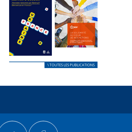
des conflits
l’élu local
d’intérêts
3 avril 2024
18 septembre 2023
Mise à jour avril
Fichier joint -
2024 Fichier joint -
Fichier 1 105506
Fichier 1 233230...
Total 0 Votes...
FEUILLETER
FEUILLETER
La solidarité
au coeur de
CARNET
\ TOUTES LES PUBLICATIONS
nos actions
D’ACCUEIL
18 septembre 2023
FRANÇAIS/UKRAINIEN
25 avril 2022
Fichier joint -
Fichier 1 105491
Afin
Total 0 Votes...
d’accompagner
au mieux les
FEUILLETER
réfugiés
ukrainiens arrivés
en France,...
FEUILLETER