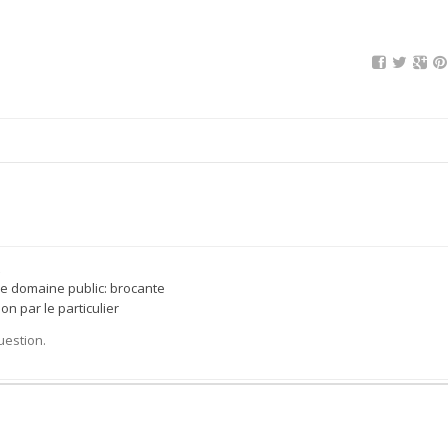
 le domaine public: brocante
n par le particulier
uestion.