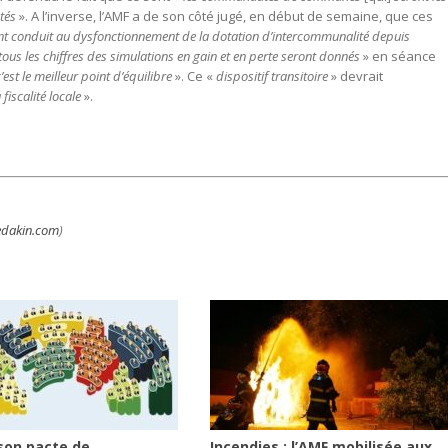
tés
». A l’inverse, l’AMF a de son côté jugé, en début de semaine, que ces
ont conduit au dysfonctionnement de la dotation d’intercommunalité depuis
tous les chiffres des simulations en gain et en perte seront donnés
» en séance
’est le meilleur point d’équilibre
». Ce «
dispositif transitoire
» devrait
fiscalité locale
».
dakin.com
)
son pacte de
Incendies : l’AMF mobilisée aux