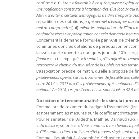
confirmé qu’il était «
favorable à ce qu’on puisse expliquer l
une notification construite à l’attention des élus locaux qui 
Afin «
d’éviter à certains démagogues de dire n’importe qu
répartition des dotations, «
qui permet d’expliquer aux él
mal de comprendre
[lui]
-même les notifications de l’État
» d
confondre vitesse et précipitation car cela demande beauco
Concernant la demande formulée par l’AMF de créer de 
communes dont les dotations de péréquation ont connu
laissé la porte ouverte à quelques jours du 101e cong
finance
», a-t-il expliqué. «
Il semble qu’il s’agirait de remet
retrouvera le chemin du ministère de la Cohésion des territoir
L’association précise, ce matin, qu’elle a proposé de fi
prélèvements opérés sur les douzièmes de fiscalité des colle
entre 2014 et 2017
». «
Ces prélèvements, qui continuent d’êt
national. En 2018, ces prélèvements se sont élevés à 62,5 m
Dotation d’intercommunalité : les simulations «
Comme lors de l’examen du budget à l’Assemblée (lire
et notamment les mesures sur le coefficient d’intégrati
Pour le sénateur de l’Ardèche, Mathieu Darnaud (LR), «
«
du mieux
», selon lui. «
Nous sommes à mi-chemin. Il faut 
le CIF comme critère car il a un effet pervers s’agissant des
Comme il l’avait fait à l’Assemblée, Sébastien Lecornu 