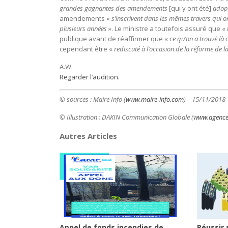
grandes gagnantes des amendements
[qui y ont été]
adop
amendements «
s’inscrivent dans les mêmes travers qui 
plusieurs années
». Le ministre a toutefois assuré que «
publique avant de réaffirmer que «
ce qu’on a trouvé là c
cependant être «
rediscuté à l’occasion de la réforme de la 
A.W.
Regarder l’audition.
© sources : Maire Info (
www.maire-info.com
) – 15/11/2018
© Illustration : DAKIN Communication Globale (
www.agence
Autres Articles
Appel de fonds incendies de
Réussir 