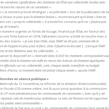
es variations significatives des dotations de l’État aux collectivités locales avec
précisera les raisons de ces variations
».
oi
», le ministre prévoit d’intégrer «
un petit texte
», lors de la publication de la
us locaux ce pour quoi la dotation évolue
», reconnaissant qu’il était «
bien en
ans ses «
propres collectivités
». Il a toutefois convenu qu’il ne «
faudra pas
up de travail
».
manière urgente un fonds de lissage, financé par l’État, en faveur des
 une forte baisse en 2018, Sébastien Lecornu a botté en touche mais a
rès des maires. «
Je vois bien l’idée, mais l’AMF ne dit pas comment elle le
tre de l’argent en plus pour le faire, donc il faudra en discuter
[…]
lorsque l’AMF
es et des Relations avec les collectivités…
»
nancer le dispositif en «
reversant dans la DGF les montants correspondant aux
ctivités dont la dotation est nulle en raison des baisses de dotation appliquées
re effectués sur ces collectivités, sont, chaque année, transférés au budget
illions d’euros, ce montant étant reconduit chaque année
», ajoute l’AMF.
 données en séance publique »
Maire info
du 12 novembre), la réforme de la dotation d’intercommunalité,
on fiscale (Cif) comme critère, ont là aussi posé question à la commission.
le CIF reste pénalisant pour les communautés de communes
», bien qu’il y ait
repenser cela de manière plus ambitieuse. Le sens de l’histoire est de supprimer
 plus petites intercommunalités
».
a défendu le fait que ce sont «
les communautés de communes
[qui]
seront les