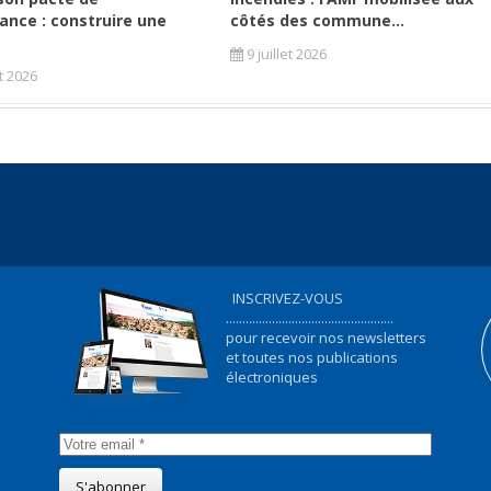
ance : construire une
côtés des commune...
9 juillet 2026
et 2026
INSCRIVEZ-VOUS
...................................................
pour recevoir nos newsletters
et toutes nos publications
électroniques