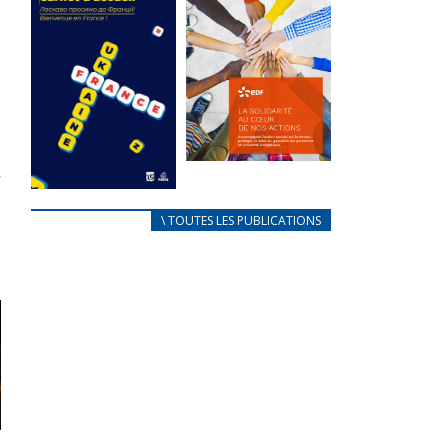
des conflits
l’élu local
d’intérêts
3 avril 2024
18 septembre 2023
Mise à jour avril
FEUILLETER
2024
FEUILLETER
La solidarité
au coeur de
CARNET
\ TOUTES LES PUBLICATIONS
nos actions
D’ACCUEIL
18 septembre 2023
FRANÇAIS/UKRAINIEN
25 avril 2022
FEUILLETER
Afin
d’accompagner
au mieux les
réfugiés
ukrainiens arrivés
en France,...
FEUILLETER