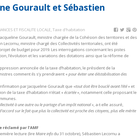
ne Gourault et Sébastien
NANCES ET FISCALITE LOCALE
,
Taxe d'habitation
Jacqueline Gourault, ministre chargée de la Cohésion des territoires et des
en Lecornu, ministre chargé des Collectivités territoriales, ont été
 projet de budget pour 2019. Les interrogations concernant les pistes
on, l’évolution et les variations des dotations ainsi que la réforme de
ppression annoncée de la taxe d’habitation, le président de la
istres comment ils s’y prendraient «
pour éviter une déstabilisation des
confirmation par Jacqueline Gourault que «
tout doit être bouclé avant l’été
» et
 de la taxe d’habitation n’était «
écartée
», notamment celle proposant le
communes.
ollectivité à une autre ou le partage d’un impôt national »
, a-t-elle assuré,
d’accord sur le fait que plus la collectivité est proche des citoyens, plus elle mérite
e réclamé par l’AMF
mière lecture (lire
Maire info
du 31 octobre), Sébastien Lecornu a