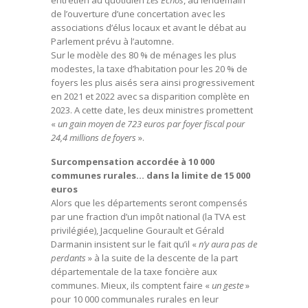
entretien au quotidien
Les Échos
, au lendemain
de l’ouverture d’une concertation avec les
associations d’élus locaux et avant le débat au
Parlement prévu à l’automne.
Sur le modèle des 80 % de ménages les plus
modestes, la taxe d’habitation pour les 20 % de
foyers les plus aisés sera ainsi progressivement
en 2021 et 2022 avec sa disparition complète en
2023. A cette date, les deux ministres promettent
«
un gain moyen de 723 euros par foyer fiscal pour
24,4 millions de foyers
».
Surcompensation accordée à 10 000
communes rurales… dans la limite de 15 000
euros
Alors que les départements seront compensés
par une fraction d’un impôt national (la TVA est
privilégiée), Jacqueline Gourault et Gérald
Darmanin insistent sur le fait qu’il «
n’y aura pas de
perdants
» à la suite de la descente de la part
départementale de la taxe foncière aux
communes. Mieux, ils comptent faire «
un geste
»
pour 10 000 communales rurales en leur