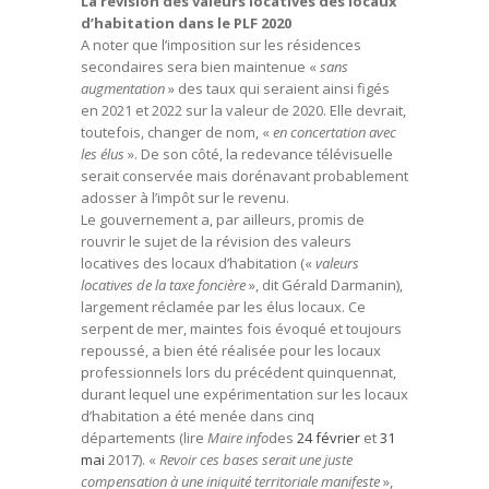
La révision des valeurs locatives des locaux
d’habitation dans le PLF 2020
A noter que l’imposition sur les résidences
secondaires sera bien maintenue «
sans
augmentation
» des taux qui seraient ainsi figés
en 2021 et 2022 sur la valeur de 2020. Elle devrait,
toutefois, changer de nom, «
en concertation avec
les élus
». De son côté, la redevance télévisuelle
serait conservée mais dorénavant probablement
adosser à l’impôt sur le revenu.
Le gouvernement a, par ailleurs, promis de
rouvrir le sujet de la révision des valeurs
locatives des locaux d’habitation («
valeurs
locatives de la taxe foncière
», dit Gérald Darmanin),
largement réclamée par les élus locaux. Ce
serpent de mer, maintes fois évoqué et toujours
repoussé, a bien été réalisée pour les locaux
professionnels lors du précédent quinquennat,
durant lequel une expérimentation sur les locaux
d’habitation a été menée dans cinq
départements (lire
Maire info
des
24 février
et
31
mai
2017). «
Revoir ces bases serait une juste
compensation à une iniquité territoriale manifeste
»,