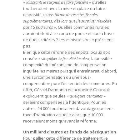
«
laiss[ant] le surplus de taxe foncière
» qu’elles
toucheraient avec la mise en place du futur
dispositif, «
sous forme de recettes fiscales
supplémentaires, dès lors que [le surplus] n’excède
pas 15 000 euros
». Quelles communes rurales
auraient droit à ce coup de pouce et sur la base
de quels critères ? Les ministres ne le précisent
pas.
Bien que cette réforme des impôts locaux soit
censée «
simplifier la fiscalité locale
», la possible
complexité du mécanisme de compensation
inquiète les maires puisqu’il entraînerait, d’abord,
une surcompensation ou une sous-
compensation pour l’essentiel des communes. En
effet, Gérald Darmanin et Jacqueline Gourault
expliquent que seules «
quelques centaines
»
seraient compensées à l’identique. Pour les
autres, 24 000 toucheraient davantage que leur
taxe d’habitation actuelle alors que 10 000
recevraient moins qu’avant la réforme.
Un milliard d’euros et fonds de péréquation
Pour pallier cette différence de traitement, le