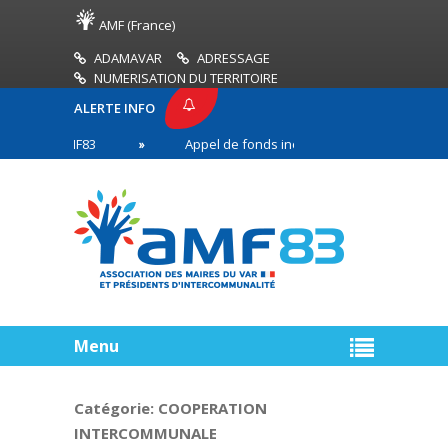
AMF (France)
ADAMAVAR
ADRESSAGE
NUMERISATION DU TERRITOIRE
ALERTE INFO
SE AMF83
Appel de fonds incendies de forêt
en première ligne
Menu
Catégorie:
COOPERATION
INTERCOMMUNALE