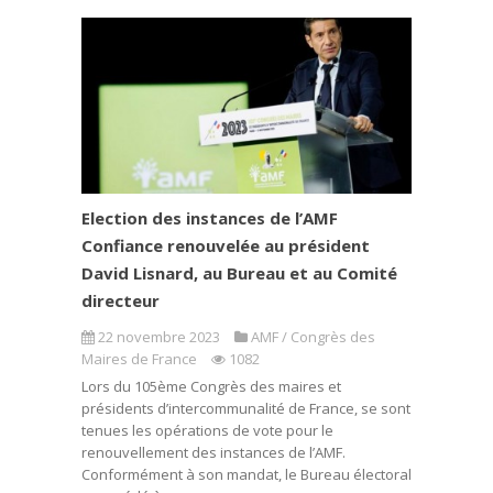
Election des instances de l’AMF
Confiance renouvelée au président
David Lisnard, au Bureau et au Comité
directeur
22 novembre 2023
AMF / Congrès des
Maires de France
1082
Lors du 105ème Congrès des maires et
présidents d’intercommunalité de France, se sont
tenues les opérations de vote pour le
renouvellement des instances de l’AMF.
Conformément à son mandat, le Bureau électoral