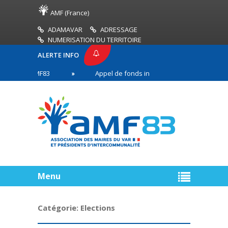
AMF (France)
ADAMAVAR
ADRESSAGE
NUMERISATION DU TERRITOIRE
ALERTE INFO
SE AMF83
Appel de fonds incendies de forêt
en première ligne
Menu
Catégorie:
Elections