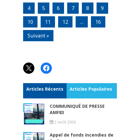
4
5
6
7
8
9
10
11
12
…
16
Suivant »
X
Facebook
Articles Récents
Articles Populaires
COMMUNIQUÉ DE PRESSE
AMF83
2 août 2026
Appel de fonds incendies de