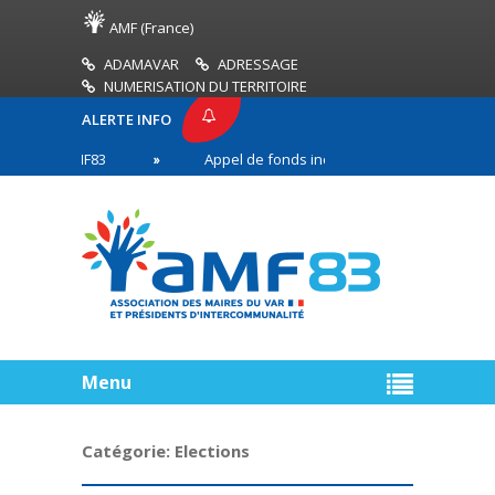
AMF (France)
ADAMAVAR
ADRESSAGE
NUMERISATION DU TERRITOIRE
ALERTE INFO
SE AMF83
Appel de fonds incendies de forêt
en première ligne
Menu
Catégorie:
Elections