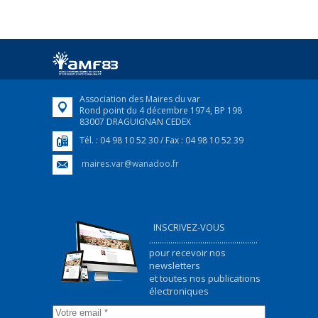
FRANÇAIS/UKRAINIEN
25 avril 2022
Afin d’accompagner au mieux les réfugiés
ukrainiens arrivés en France,...
FEUILLETER
Association des Maires du var
Rond point du 4 décembre 1974, BP 198
83007 DRAGUIGNAN CEDEX
Tél. : 04 98 10 52 30 / Fax : 04 98 10 52 39
maires.var@wanadoo.fr
INSCRIVEZ-VOUS
...................................................
pour recevoir nos
newsletters
et toutes nos publications
électroniques