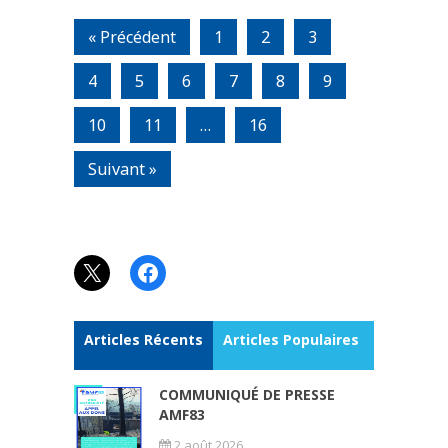
« Précédent
1
2
3
4
5
6
7
8
9
10
11
…
16
Suivant »
X
Facebook
Articles Récents
Articles Populaires
COMMUNIQUÉ DE PRESSE
AMF83
2 août 2026