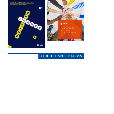
des conflits
l’élu local
d’intérêts
3 avril 2024
18 septembre 2023
Mise à jour avril
FEUILLETER
2024
FEUILLETER
La solidarité
au coeur de
CARNET
\ TOUTES LES PUBLICATIONS
nos actions
D’ACCUEIL
18 septembre 2023
FRANÇAIS/UKRAINIEN
25 avril 2022
FEUILLETER
Afin
d’accompagner
au mieux les
réfugiés
ukrainiens arrivés
en France,...
FEUILLETER