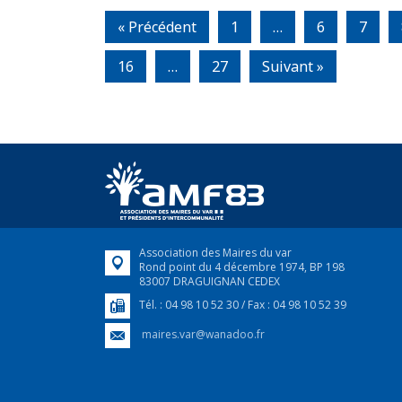
« Précédent
1
…
6
7
16
…
27
Suivant »
Association des Maires du var
Rond point du 4 décembre 1974, BP 198
83007 DRAGUIGNAN CEDEX
Tél. : 04 98 10 52 30 / Fax : 04 98 10 52 39
maires.var@wanadoo.fr