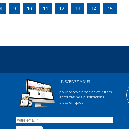
8
9
10
11
12
13
14
15
INSCRIVEZ-VOUS
...................................................
pour recevoir nos newsletters
et toutes nos publications
électroniques