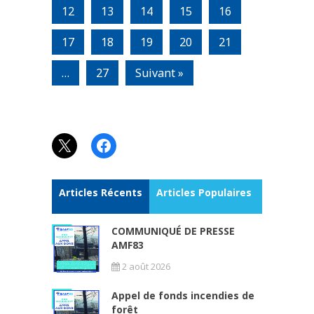
12
13
14
15
16
17
18
19
20
21
…
27
Suivant »
X
Facebook
Articles Récents
Articles Populaires
COMMUNIQUÉ DE PRESSE
AMF83
2 août 2026
Appel de fonds incendies de
forêt