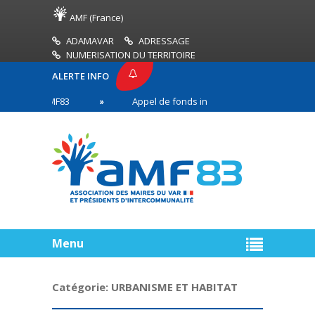
AMF (France)
ADAMAVAR
ADRESSAGE
NUMERISATION DU TERRITOIRE
ALERTE INFO
SSE AMF83
Appel de fonds incendies de forêt
en première ligne
Menu
Catégorie:
URBANISME ET HABITAT