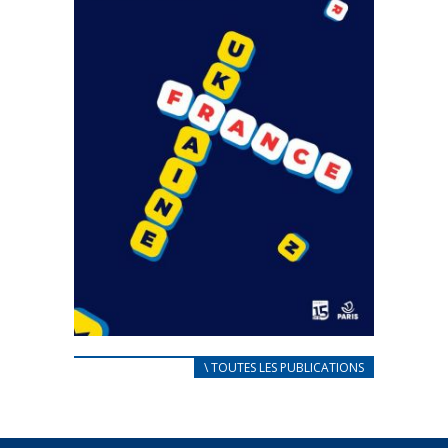
CARNET D’ACCUEIL
\ TOUTES LES PUBLICATIONS
FRANÇAIS/UKRAINIEN
25 avril 2022
Afin d’accompagner au mieux les réfugiés