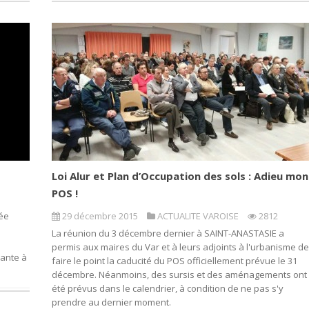
Loi Alur et Plan d’Occupation des sols : Adieu mon
POS !
tée
29 décembre 2015
ACTUALITE VAROISE
2812
La réunion du 3 décembre dernier à SAINT-ANASTASIE a
s
permis aux maires du Var et à leurs adjoints à l'urbanisme de
ante à
faire le point la caducité du POS officiellement prévue le 31
décembre. Néanmoins, des sursis et des aménagements ont
été prévus dans le calendrier, à condition de ne pas s'y
prendre au dernier moment.