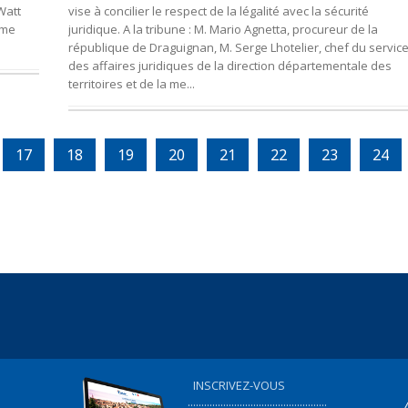
Watt
vise à concilier le respect de la légalité avec la sécurité
ème
juridique. A la tribune : M. Mario Agnetta, procureur de la
république de Draguignan, M. Serge Lhotelier, chef du servic
des affaires juridiques de la direction départementale des
territoires et de la me...
17
18
19
20
21
22
23
24
INSCRIVEZ-VOUS
...................................................