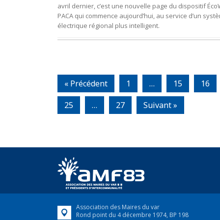
avril dernier, c’est une nouvelle page du dispositif Éco
PACA qui commence aujourd’hui, au service d’un syst
électrique régional plus intelligent.
« Précédent
1
…
15
16
25
…
27
Suivant »
Association des Maires du var
Rond point du 4 décembre 1974, BP 198