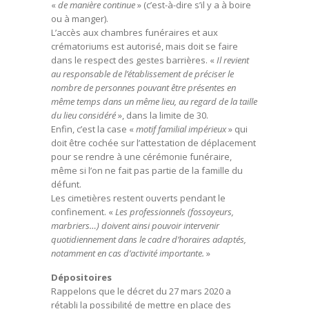
«
de manière continue
» (c’est-à-dire s’il y a à boire
ou à manger).
L’accès aux chambres funéraires et aux
crématoriums est autorisé, mais doit se faire
dans le respect des gestes barrières. «
Il revient
au responsable de l’établissement de préciser le
nombre de personnes pouvant être présentes en
même temps dans un même lieu, au regard de la taille
du lieu considéré
», dans la limite de 30.
Enfin, c’est la case «
motif familial impérieux
» qui
doit être cochée sur l’attestation de déplacement
pour se rendre à une cérémonie funéraire,
même si l’on ne fait pas partie de la famille du
défunt.
Les cimetières restent ouverts pendant le
confinement. «
Les professionnels (fossoyeurs,
marbriers…) doivent ainsi pouvoir intervenir
quotidiennement dans le cadre d’horaires adaptés,
notamment en cas d’activité importante.
»
Dépositoires
Rappelons que le décret du 27 mars 2020 a
rétabli la possibilité de mettre en place des