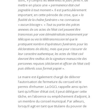
donc, «
y compris les week-ends et jours fériés
», de
mettre en place une «
permanence état-civil
joignable à tout moment
». Il est particulièrement
important, en cette période de crise, que «
la
fluidité de la chaîne funéraire
» ne connaisse
«
aucun blocage
». «
Tout ou partie des pièces
annexes de ces actes de l’état civil peuvent être
transmises par voie dématérialisée (notamment par
télécopie ou via la télétransmission tel que le
pratiquent nombre d’opérateurs funéraires pour les
déclarations de décès), mais que pour s’assurer de
leur caractère authentique, les actes de l’état civil
devront être revêtus de la signature manuscrite des
personnes requises (déclarant et officier de l’état civil)
puis délivrés sous format papie
r ».
Le maire est également chargé de délivrer
l’autorisation de fermeture du cercueil et le
permis d’inhumer. La DGCL rappelle ainsi qu’en
tant qu’officier d’état civil, il peut déléguer cette
tâche, en l’absence ou empêchement d’adjoint, à
un membre du conseil municipal. Par ailleurs,
lorsqu’il agit en tant que titulaire du pouvoir de