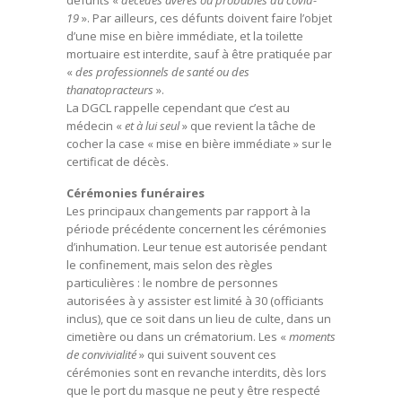
défunts «
décédés avérés ou probables du covid-
19
». Par ailleurs, ces défunts doivent faire l’objet
d’une mise en bière immédiate, et la toilette
mortuaire est interdite, sauf à être pratiquée par
«
des professionnels de santé ou des
thanatopracteurs
».
La DGCL rappelle cependant que c’est au
médecin «
et à lui seul
» que revient la tâche de
cocher la case « mise en bière immédiate » sur le
certificat de décès.
Cérémonies funéraires
Les principaux changements par rapport à la
période précédente concernent les cérémonies
d’inhumation. Leur tenue est autorisée pendant
le confinement, mais selon des règles
particulières : le nombre de personnes
autorisées à y assister est limité à 30 (officiants
inclus), que ce soit dans un lieu de culte, dans un
cimetière ou dans un crématorium. Les «
moments
de convivialité
» qui suivent souvent ces
cérémonies sont en revanche interdits, dès lors
que le port du masque ne peut y être respecté