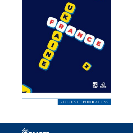
CARNET D’ACCUEIL
\ TOUTES LES PUBLICATIONS
FRANÇAIS/UKRAINIEN
25 avril 2022
Afin d’accompagner au mieux les réfugiés
ukrainiens arrivés en France,...