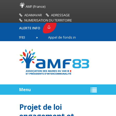
AMF (France)
ADAMAVAR
ADRESSAGE
NUMERISATION DU TERRITOIRE
ALERTE INFO
SSE AMF83
Appel de fonds incendies de forêt
 en première ligne
Menu
Projet de loi