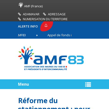
AMF (France)
ADAMAVAR
ADRESSAGE
NUMERISATION DU TERRITOIRE
ALERTE INFO
ESSE AMF83
Appel de fonds incendies de forêt
s en première ligne
Menu
Réforme du