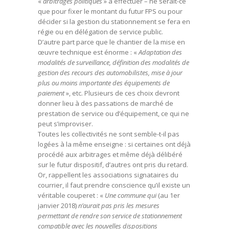
«
arbitrages politiques
» à effectuer – ne serait-ce
que pour fixer le montant du futur FPS ou pour
décider si la gestion du stationnement se fera en
régie ou en délégation de service public.
D’autre part parce que le chantier de la mise en
œuvre technique est énorme : «
Adaptation des
modalités de surveillance, définition des modalités de
gestion des recours des automobilistes, mise à jour
plus ou moins importante des équipements de
paiement
», etc. Plusieurs de ces choix devront
donner lieu à des passations de marché de
prestation de service ou d’équipement, ce qui ne
peut s’improviser.
Toutes les collectivités ne sont semble-t-il pas
logées à la même enseigne : si certaines ont déjà
procédé aux arbitrages et même déjà délibéré
sur le futur dispositif, d’autres ont pris du retard.
Or, rappellent les associations signataires du
courrier, il faut prendre conscience qu’il existe un
véritable couperet : «
Une commune qui
(au 1er
janvier 2018)
n’aurait pas pris les mesures
permettant de rendre son service de stationnement
compatible avec les nouvelles dispositions