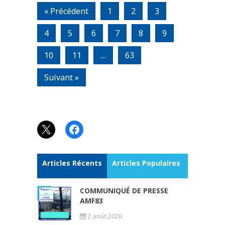
« Précédent
1
2
3
4
5
6
7
8
9
10
11
…
63
Suivant »
X
Facebook
Articles Récents
Articles Populaires
COMMUNIQUÉ DE PRESSE
AMF83
2 août 2026