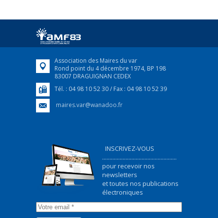
25 avril 2022
Afin d’accompagner au mieux les réfugiés
ukrainiens arrivés en France,...
FEUILLETER
Association des Maires du var
Rond point du 4 décembre 1974, BP 198
83007 DRAGUIGNAN CEDEX
Tél. : 04 98 10 52 30 / Fax : 04 98 10 52 39
maires.var@wanadoo.fr
INSCRIVEZ-VOUS
...................................................
pour recevoir nos
newsletters
et toutes nos publications
électroniques