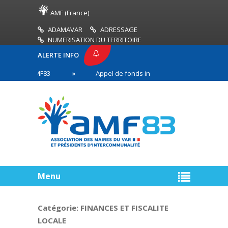
AMF (France)
ADAMAVAR
ADRESSAGE
NUMERISATION DU TERRITOIRE
ALERTE INFO
SSE AMF83
Appel de fonds incendies de forêt
en première ligne
Menu
Catégorie:
FINANCES ET FISCALITE
LOCALE