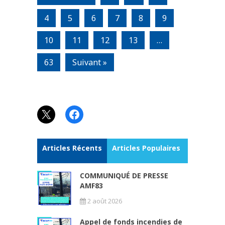
4
5
6
7
8
9
10
11
12
13
…
63
Suivant »
X
Facebook
Articles Récents
Articles Populaires
COMMUNIQUÉ DE PRESSE
AMF83
2 août 2026
Appel de fonds incendies de