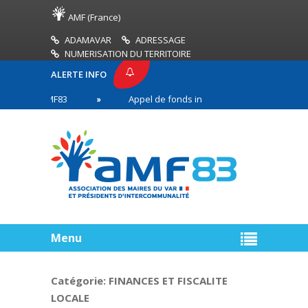
AMF (France)
ADAMAVAR
ADRESSAGE
NUMERISATION DU TERRITOIRE
ALERTE INFO
SSE AMF83
Appel de fonds incendies de forêt
en première ligne
Menu
Catégorie:
FINANCES ET FISCALITE
LOCALE