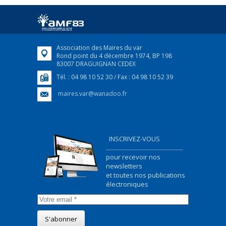
Afin d’accompagner au mieux les réfugiés
ukrainiens arrivés en France,...
FEUILLETER
Association des Maires du var
Rond point du 4 décembre 1974, BP 198
83007 DRAGUIGNAN CEDEX
Tél. : 04 98 10 52 30 / Fax : 04 98 10 52 39
maires.var@wanadoo.fr
INSCRIVEZ-VOUS
...................................................
pour recevoir nos
newsletters
et toutes nos publications
électroniques