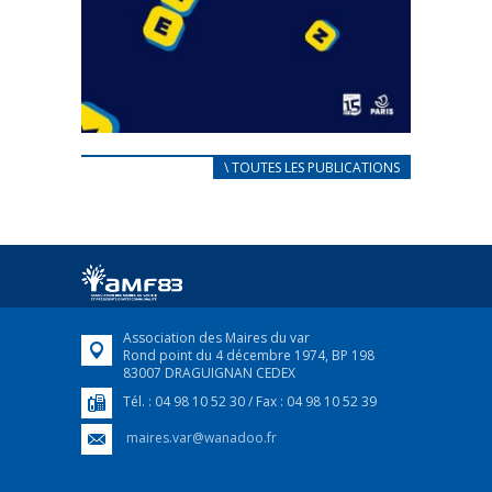
CARNET D’ACCUEIL
\ TOUTES LES PUBLICATIONS
FRANÇAIS/UKRAINIEN
25 avril 2022
Afin d’accompagner au mieux les réfugiés
ukrainiens arrivés en France,...
FEUILLETER
Association des Maires du var
Rond point du 4 décembre 1974, BP 198
83007 DRAGUIGNAN CEDEX
Tél. : 04 98 10 52 30 / Fax : 04 98 10 52 39
maires.var@wanadoo.fr