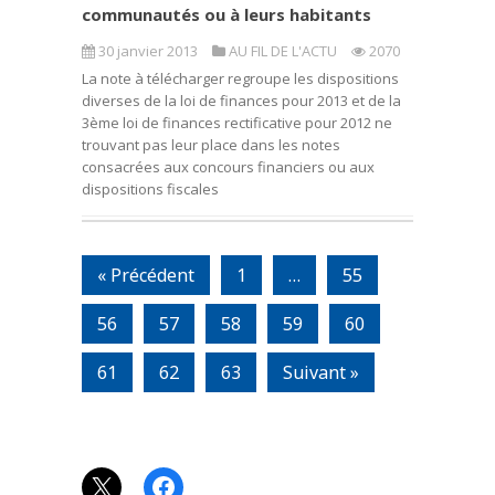
communautés ou à leurs habitants
30 janvier 2013
AU FIL DE L'ACTU
2070
La note à télécharger regroupe les dispositions
diverses de la loi de finances pour 2013 et de la
3ème loi de finances rectificative pour 2012 ne
trouvant pas leur place dans les notes
consacrées aux concours financiers ou aux
dispositions fiscales
« Précédent
1
…
55
56
57
58
59
60
61
62
63
Suivant »
X
Facebook