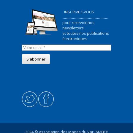
INSCRIVEZ-VOUS
...................................................
pour recevoir nos
newsletters
et toutes nos publications
électroniques
2024 © Association des Maires du Var (AMF83)