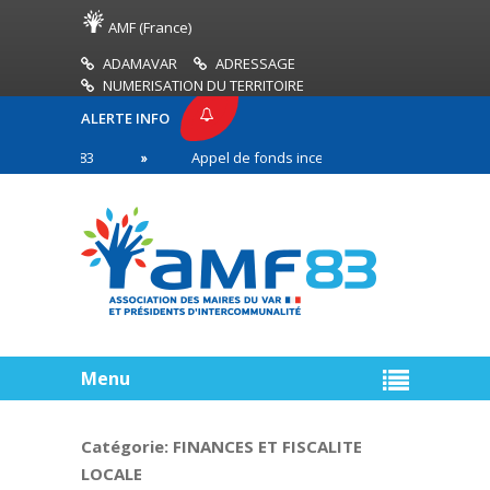
AMF (France)
ADAMAVAR
ADRESSAGE
NUMERISATION DU TERRITOIRE
ALERTE INFO
SE AMF83
Appel de fonds incendies de forêt
R
n première ligne
Menu
Catégorie:
FINANCES ET FISCALITE
LOCALE