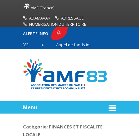
AMF (France)
ADAMAVAR
ADRESSAGE
NUMERISATION DU TERRITOIRE
ALERTE INFO
SE AMF83
Appel de fonds incendies de forêt
R
n première ligne
Menu
Catégorie:
FINANCES ET FISCALITE
LOCALE