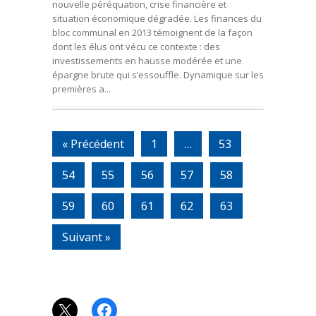
nouvelle péréquation, crise financière et
situation économique dégradée. Les finances du
bloc communal en 2013 témoignent de la façon
dont les élus ont vécu ce contexte : des
investissements en hausse modérée et une
épargne brute qui s’essouffle. Dynamique sur les
premières a...
« Précédent
1
…
53
54
55
56
57
58
59
60
61
62
63
Suivant »
X
Facebook