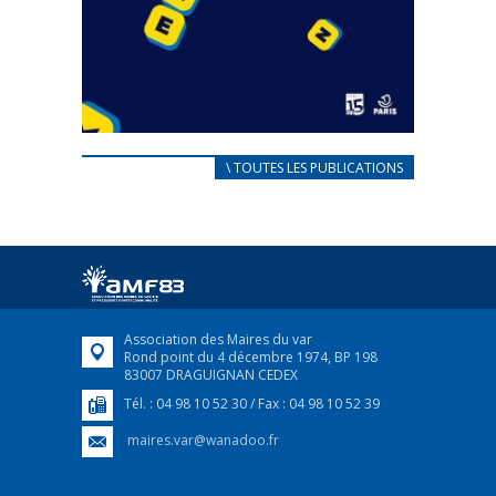
CARNET D’ACCUEIL
\ TOUTES LES PUBLICATIONS
FRANÇAIS/UKRAINIEN
25 avril 2022
Afin d’accompagner au mieux les réfugiés
ukrainiens arrivés en France,...
FEUILLETER
Association des Maires du var
Rond point du 4 décembre 1974, BP 198
83007 DRAGUIGNAN CEDEX
Tél. : 04 98 10 52 30 / Fax : 04 98 10 52 39
maires.var@wanadoo.fr