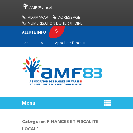
AMF (France)
ADAMAVAR
ADRESSAGE
NUMERISATION DU TERRITOIRE
ALERTE INFO
SSE AMF83
Appel de fonds incendies de forêt
en première ligne
Menu
Catégorie:
FINANCES ET FISCALITE
LOCALE