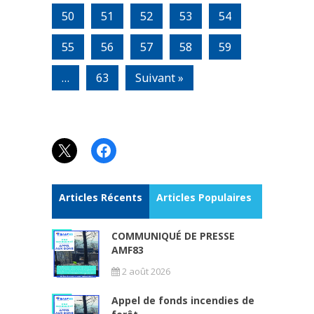
50
51
52
53
54
55
56
57
58
59
…
63
Suivant »
X
Facebook
Articles Récents
Articles Populaires
COMMUNIQUÉ DE PRESSE
AMF83
2 août 2026
Appel de fonds incendies de