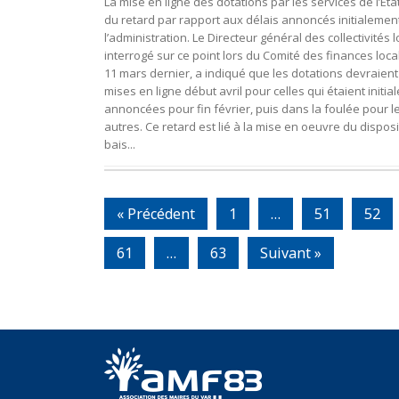
La mise en ligne des dotations par les services de l’Etat
du retard par rapport aux délais annoncés initialemen
l’administration. Le Directeur général des collectivités l
interrogé sur ce point lors du Comité des finances loca
11 mars dernier, a indiqué que les dotations devraient
mises en ligne début avril pour celles qui étaient initi
annoncées pour fin février, puis dans la foulée pour l
autres. Ce retard est lié à la mise en oeuvre du disposi
bais...
« Précédent
1
…
51
52
61
…
63
Suivant »