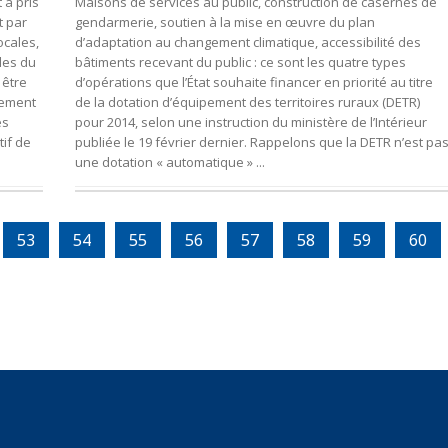
 a pris
Maisons de services au public, construction de casernes de
t par
gendarmerie, soutien à la mise en œuvre du plan
ocales,
d’adaptation au changement climatique, accessibilité des
les du
bâtiments recevant du public : ce sont les quatre types
 être
d’opérations que l’État souhaite financer en priorité au titre
alement
de la dotation d’équipement des territoires ruraux (DETR)
es
pour 2014, selon une instruction du ministère de l’Intérieur
tif de
publiée le 19 février dernier. Rappelons que la DETR n’est pa
une dotation « automatique » ...
53
54
55
56
57
58
59
60