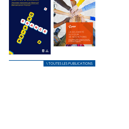
des conflits
l’élu local
d’intérêts
3 avril 2024
18 septembre 2023
Mise à jour avril
FEUILLETER
2024
FEUILLETER
La solidarité
au coeur de
CARNET
\ TOUTES LES PUBLICATIONS
nos actions
D’ACCUEIL
18 septembre 2023
FRANÇAIS/UKRAINIEN
25 avril 2022
FEUILLETER
Afin
d’accompagner
au mieux les
réfugiés
ukrainiens arrivés
en France,...
FEUILLETER