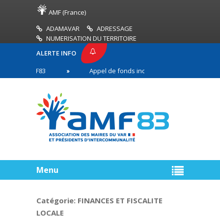
AMF (France)
ADAMAVAR
ADRESSAGE
NUMERISATION DU TERRITOIRE
ALERTE INFO
SE AMF83
Appel de fonds incendies de forêt
R
n première ligne
Menu
Catégorie:
FINANCES ET FISCALITE
LOCALE