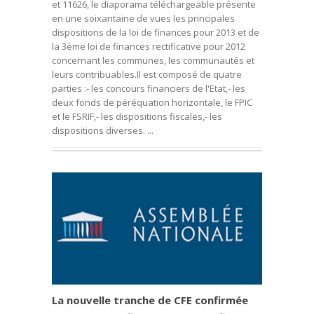
et 11626, le diaporama téléchargeable présente
en une soixantaine de vues les principales
dispositions de la loi de finances pour 2013 et de
la 3ème loi de finances rectificative pour 2012
concernant les communes, les communautés et
leurs contribuables.Il est composé de quatre
parties :- les concours financiers de l'Etat,- les
deux fonds de péréquation horizontale, le FPIC
et le FSRIF,- les dispositions fiscales,- les
dispositions diverses. ...
La nouvelle tranche de CFE confirmée