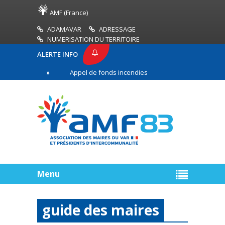
AMF (France)
ADAMAVAR
ADRESSAGE
NUMERISATION DU TERRITOIRE
ALERTE INFO
Appel de fonds incendies de forêt
Réussir son 
ligne
Menu
guide des maires