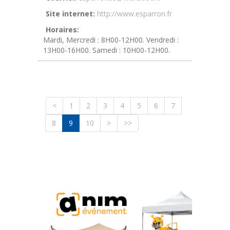
Site internet:
http://www.esparron.fr
Horaires:
Mardi, Mercredi : 8H00-12H00. Vendredi :
13H00-16H00. Samedi : 10H00-12H00.
<
1
2
3
4
5
6
7
8
9
10
>
>>