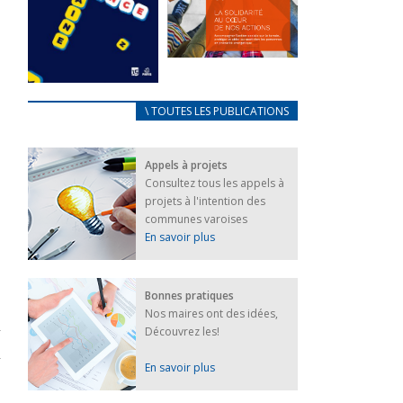
FEUILLETER
La solidarité
au coeur de
CARNET
\ TOUTES LES PUBLICATIONS
nos actions
D’ACCUEIL
18 septembre 2023
FRANÇAIS/UKRAINIEN
Appels à projets
25 avril 2022
FEUILLETER
Consultez tous les appels à
Afin
projets à l'intention des
d’accompagner
au mieux les
communes varoises
réfugiés
En savoir plus
ukrainiens arrivés
en France,...
FEUILLETER
Bonnes pratiques
Nos maires ont des idées,
Découvrez les!
En savoir plus