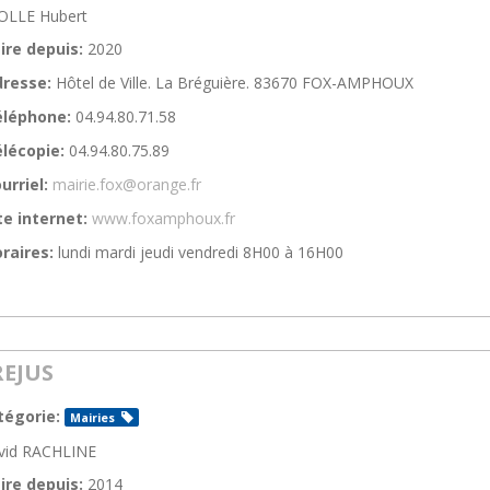
OLLE Hubert
ire depuis:
2020
resse:
Hôtel de Ville. La Bréguière. 83670 FOX-AMPHOUX
éléphone:
04.94.80.71.58
lécopie:
04.94.80.75.89
urriel:
mairie.fox@orange.fr
te internet:
www.foxamphoux.fr
raires:
lundi mardi jeudi vendredi 8H00 à 16H00
REJUS
tégorie:
Mairies
vid RACHLINE
ire depuis:
2014