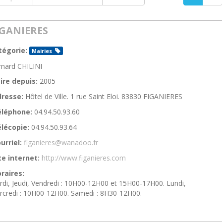
IGANIERES
tégorie:
Mairies
rnard CHILINI
ire depuis:
2005
resse:
Hôtel de Ville. 1 rue Saint Eloi. 83830 FIGANIERES
éléphone:
04.94.50.93.60
lécopie:
04.94.50.93.64
urriel:
figanieres@wanadoo.fr
te internet:
http://www.figanieres.com
raires:
di, Jeudi, Vendredi : 10H00-12H00 et 15H00-17H00. Lundi,
credi : 10H00-12H00. Samedi : 8H30-12H00.