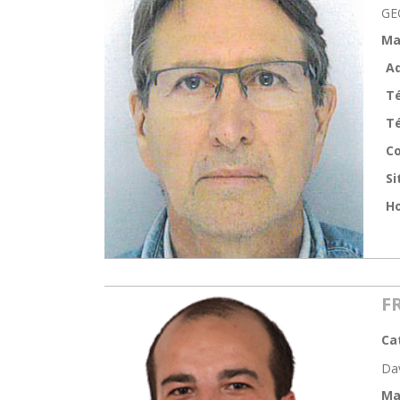
GE
Ma
Ad
T
Té
Co
Si
Ho
F
Ca
Da
Ma