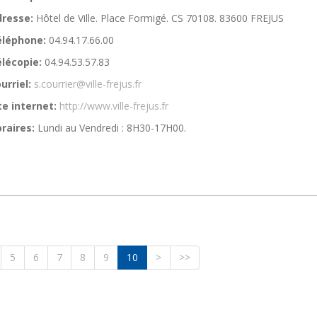
resse:
Hôtel de Ville. Place Formigé. CS 70108. 83600 FREJUS
éléphone:
04.94.17.66.00
lécopie:
04.94.53.57.83
urriel:
s.courrier@ville-frejus.fr
te internet:
http://www.ville-frejus.fr
raires:
Lundi au Vendredi : 8H30-17H00.
5
6
7
8
9
10
>
>>