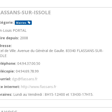
LASSANS-SUR-ISSOLE
tégorie:
Mairies
an-Louis PORTAL
ire depuis:
2008
resse:
el de Ville. Avenue du Général de Gaulle. 83340 FLASSANS-SUR-
SOLE
éléphone:
04.94.37.00.50
lécopie:
04.94.69.78.99
urriel:
dgs@flassans.fr
te internet:
http://www.flassans.fr
raires:
Lundi au Vendredi : 8H15-12H00 et 13H30-17H15.