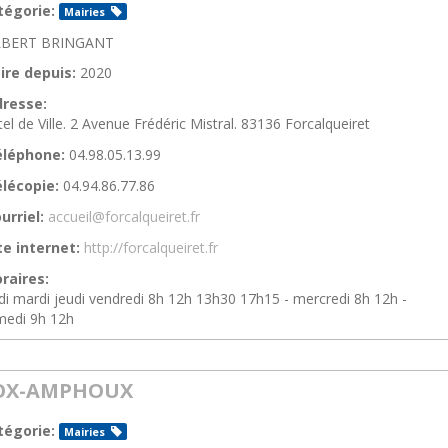
tégorie:
Mairies
LBERT BRINGANT
ire depuis:
2020
resse:
el de Ville. 2 Avenue Frédéric Mistral. 83136 Forcalqueiret
éléphone:
04.98.05.13.99
lécopie:
04.94.86.77.86
urriel:
accueil@forcalqueiret.fr
te internet:
http://forcalqueiret.fr
raires:
di mardi jeudi vendredi 8h 12h 13h30 17h15 - mercredi 8h 12h -
medi 9h 12h
OX-AMPHOUX
tégorie:
Mairies