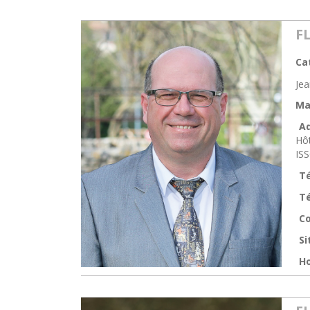
F
Ca
Je
Ma
Ad
Hôt
IS
T
Té
Co
Si
Ho