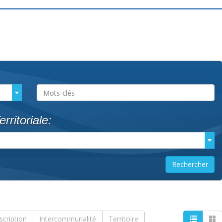
rritoriale:
scription
Intercommunalité
Territoire