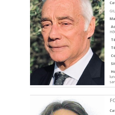
Ca
GI
Ma
Ad
Hôt
T
Té
Co
Si
Ho
lun
sa
F
Ca