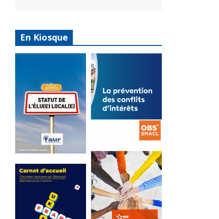
En Kiosque
La
prévention
Statut de
des conflits
l’élu local
d’intérêts
3 avril 2024
18 septembre 2023
Mise à jour avril
FEUILLETER
2024