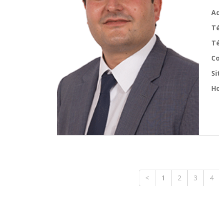
Ad
T
Té
Co
Si
Ho
<
1
2
3
4