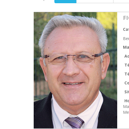
F
Ca
Be
Ma
Ad
T
Té
Co
Si
Ho
Mar
Mer