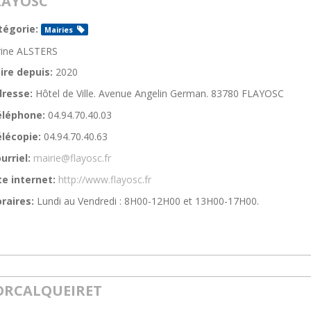
LAYOSC
tégorie:
Mairies
rine ALSTERS
ire depuis:
2020
resse:
Hôtel de Ville. Avenue Angelin German. 83780 FLAYOSC
éléphone:
04.94.70.40.03
lécopie:
04.94.70.40.63
urriel:
mairie@flayosc.fr
te internet:
http://www.flayosc.fr
raires:
Lundi au Vendredi : 8H00-12H00 et 13H00-17H00.
ORCALQUEIRET