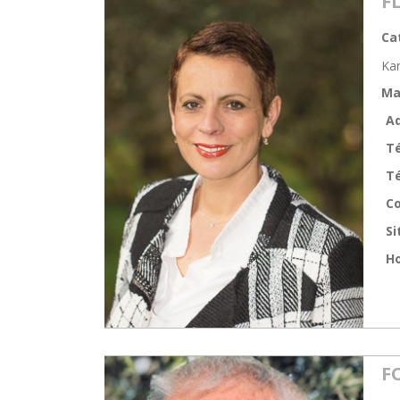
F
Ca
Ka
Ma
Ad
T
Té
Co
Si
Ho
F