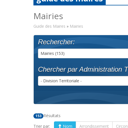
Mairies
Guide des Maires
»
Mairies
Rechercher:
Mairies (153)
Chercher par Administration Te
- Division Territoriale -
Résultats
153
Trier par:
Nom
Arrondissement
Circon