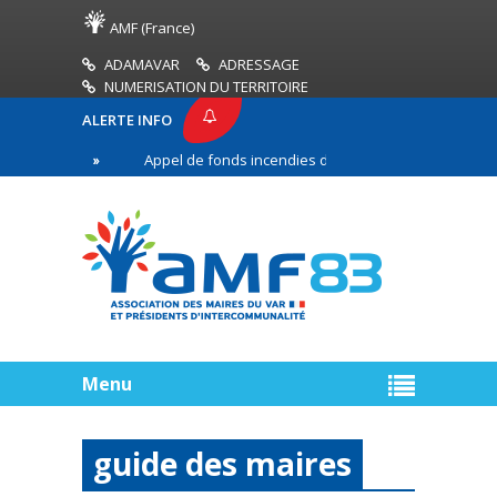
AMF (France)
ADAMAVAR
ADRESSAGE
NUMERISATION DU TERRITOIRE
ALERTE INFO
Appel de fonds incendies de forêt
Réussir son p
gne
Menu
guide des maires