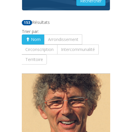
Résultats
153
Trier par:
Nom
Arrondissement
Circonscription
Intercommunalité
Territoire