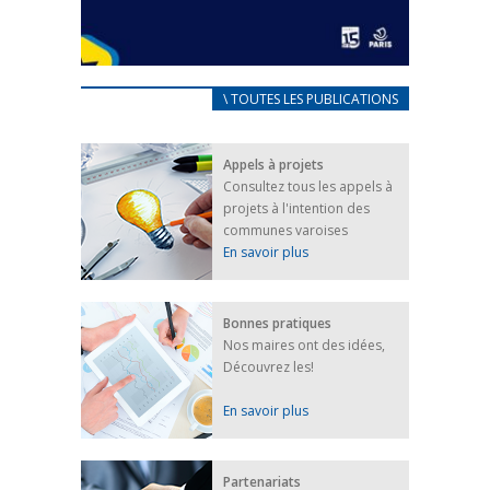
CARNET D’ACCUEIL
\ TOUTES LES PUBLICATIONS
FRANÇAIS/UKRAINIEN
25 avril 2022
Appels à projets
Afin d’accompagner au mieux les réfugiés
Consultez tous les appels à
ukrainiens arrivés en France,...
projets à l'intention des
FEUILLETER
communes varoises
En savoir plus
Bonnes pratiques
Nos maires ont des idées,
Découvrez les!
En savoir plus
Partenariats