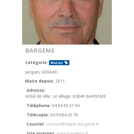
BARGEME
Catégorie:
Mairies
Jacques GERARD
Maire depuis:
2011
Adresse:
Hôtel de Ville. Le Village. 83840 BARGEME
Téléphone:
04.94.50.21.94
Télécopie:
04.94.84.20.78
Courriel:
contact@mairie-bargeme.fr
Site internet:
www.bargeme.fr