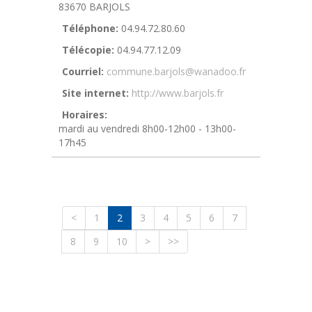
83670 BARJOLS
Téléphone:
04.94.72.80.60
Télécopie:
04.94.77.12.09
Courriel:
commune.barjols@wanadoo.fr
Site internet:
http://www.barjols.fr
Horaires:
mardi au vendredi 8h00-12h00 - 13h00-
17h45
<
1
2
3
4
5
6
7
8
9
10
>
>>