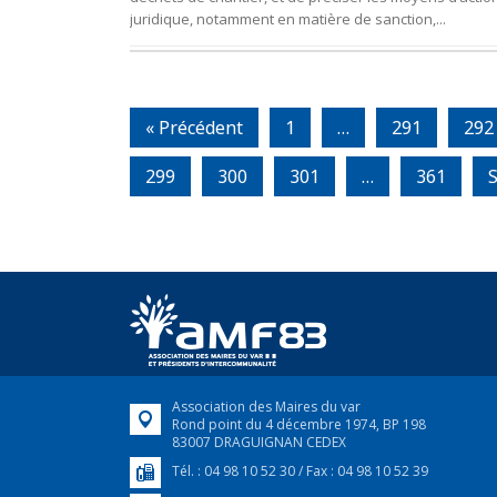
juridique, notamment en matière de sanction,...
« Précédent
1
…
291
292
299
300
301
…
361
S
Association des Maires du var
Rond point du 4 décembre 1974, BP 198
83007 DRAGUIGNAN CEDEX
Tél. : 04 98 10 52 30 / Fax : 04 98 10 52 39