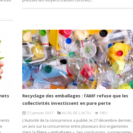
uences
précisés les moyens d’action concrets...
hets
Recyclage des emballages : l’AMF refuse que les
collectivités investissent en pure perte
27 janvier 2017
AU FIL DE L'ACTU
1951
ements
L’Autorité de la concurrence a publié, le 27 décembre dernier,
de
un avis sur la concurrence entre plusieurs éco-organismes
n
dans la filière « emballages ». Ses conclusions, surprenantes,