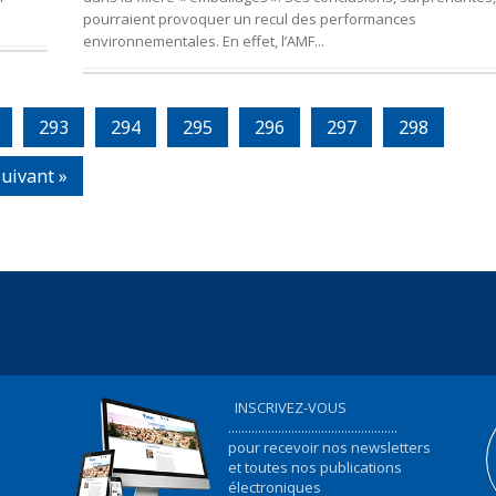
pourraient provoquer un recul des performances
environnementales. En effet, l’AMF...
293
294
295
296
297
298
uivant »
INSCRIVEZ-VOUS
...................................................
pour recevoir nos newsletters
et toutes nos publications
électroniques