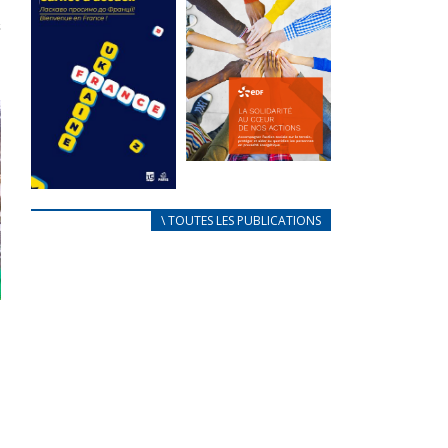
des conflits
l’élu local
d’intérêts
3 avril 2024
18 septembre 2023
Mise à jour avril
FEUILLETER
2024
FEUILLETER
La solidarité
au coeur de
CARNET
\ TOUTES LES PUBLICATIONS
nos actions
D’ACCUEIL
18 septembre 2023
FRANÇAIS/UKRAINIEN
25 avril 2022
FEUILLETER
Afin
d’accompagner
au mieux les
réfugiés
ukrainiens arrivés
en France,...
FEUILLETER