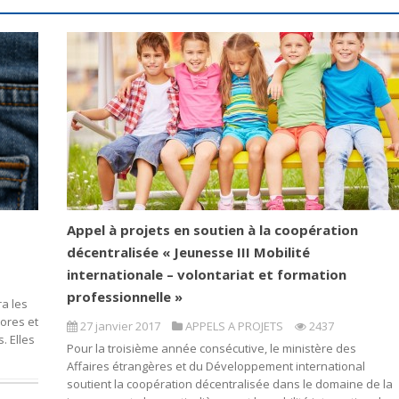
Appel à projets en soutien à la coopération
décentralisée « Jeunesse III Mobilité
internationale – volontariat et formation
professionnelle »
ra les
’ores et
27 janvier 2017
APPELS A PROJETS
2437
. Elles
Pour la troisième année consécutive, le ministère des
Affaires étrangères et du Développement international
soutient la coopération décentralisée dans le domaine de la