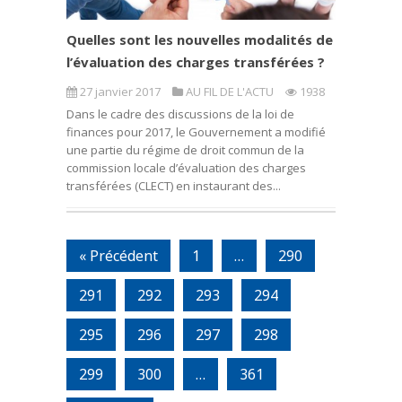
Quelles sont les nouvelles modalités de
l’évaluation des charges transférées ?
27 janvier 2017
AU FIL DE L'ACTU
1938
Dans le cadre des discussions de la loi de
finances pour 2017, le Gouvernement a modifié
une partie du régime de droit commun de la
commission locale d’évaluation des charges
transférées (CLECT) en instaurant des...
« Précédent
1
…
290
291
292
293
294
295
296
297
298
299
300
…
361