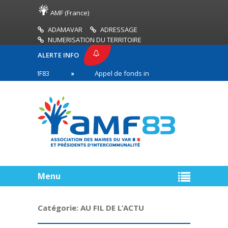
AMF (France)
ADAMAVAR
ADRESSAGE
NUMERISATION DU TERRITOIRE
ALERTE INFO
SSE AMF83
Appel de fonds incendies de forêt
en première ligne
Menu
Catégorie:
AU FIL DE L’ACTU