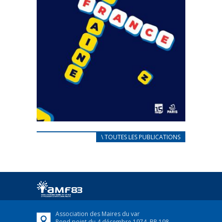
CARNET D’ACCUEIL
\ TOUTES LES PUBLICATIONS
FRANÇAIS/UKRAINIEN
25 avril 2022
Afin d’accompagner au mieux les réfugiés
ukrainiens arrivés en France,...
FEUILLETER
Association des Maires du var
Rond point du 4 décembre 1974, BP 198