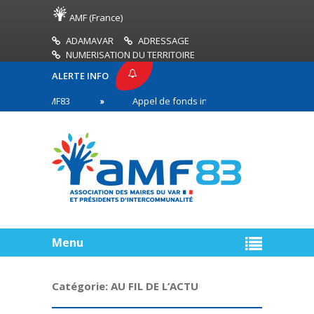
AMF (France)
ADAMAVAR
ADRESSAGE
NUMERISATION DU TERRITOIRE
ALERTE INFO
SSE AMF83
Appel de fonds incendies de forêt
en première ligne
Menu
Catégorie:
AU FIL DE L’ACTU