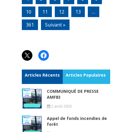
10
11
12
13
…
361
Suivant »
X
Facebook
Articles Récents
Articles Populaires
COMMUNIQUÉ DE PRESSE
AMF83
2 août 2026
Appel de fonds incendies de
forêt