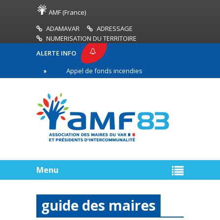
AMF (France)
ADAMAVAR
ADRESSAGE
NUMERISATION DU TERRITOIRE
ALERTE INFO
Appel de fonds incendies de forêt
Réussir son p
gne
Menu
guide des maires