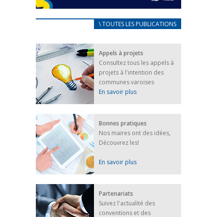
CARNET D’ACCUEIL
\ TOUTES LES PUBLICATIONS
FRANÇAIS/UKRAINIEN
25 avril 2022
Appels à projets
Afin d’accompagner au mieux les réfugiés
Consultez tous les appels à
ukrainiens arrivés en France,...
projets à l'intention des
FEUILLETER
communes varoises
En savoir plus
Bonnes pratiques
Nos maires ont des idées,
Découvrez les!
En savoir plus
Partenariats
Suivez l'actualité des
conventions et des