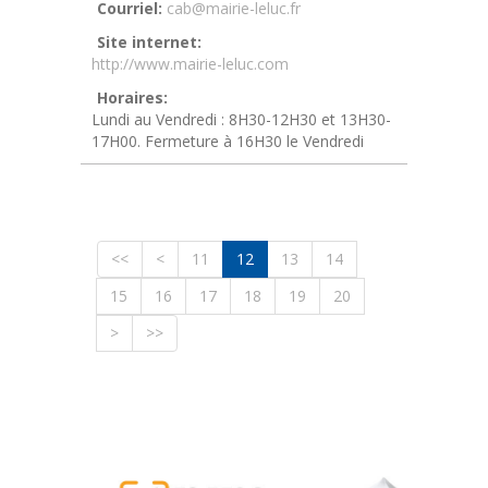
Courriel:
cab@mairie-leluc.fr
Site internet:
http://www.mairie-leluc.com
Horaires:
Lundi au Vendredi : 8H30-12H30 et 13H30-
17H00. Fermeture à 16H30 le Vendredi
<<
<
11
12
13
14
15
16
17
18
19
20
>
>>