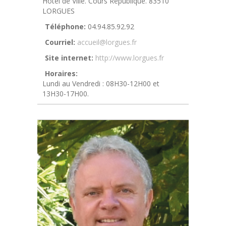
Hôtel de Ville. Cours République. 83510
LORGUES
Téléphone:
04.94.85.92.92
Courriel:
accueil@lorgues.fr
Site internet:
http://www.lorgues.fr
Horaires:
Lundi au Vendredi : 08H30-12H00 et
13H30-17H00.