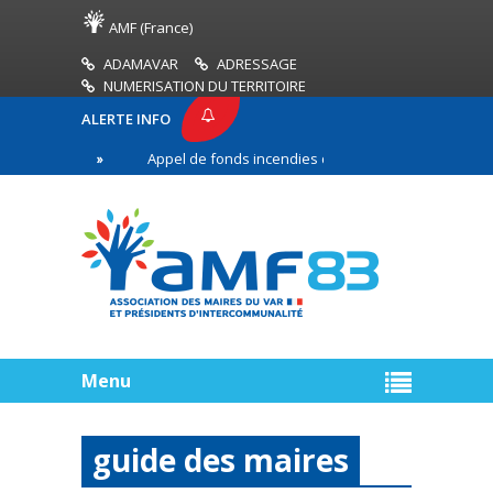
AMF (France)
ADAMAVAR
ADRESSAGE
NUMERISATION DU TERRITOIRE
ALERTE INFO
Appel de fonds incendies de forêt
Réussir son p
gne
Menu
guide des maires