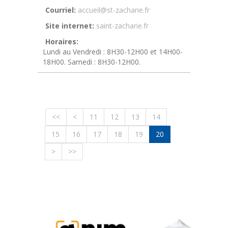
Courriel:
accueil@st-zacharie.fr
Site internet:
saint-zacharie.fr
Horaires:
Lundi au Vendredi : 8H30-12H00 et 14H00-
18H00. Samedi : 8H30-12H00.
<<
<
11
12
13
14
15
16
17
18
19
20
>
>>