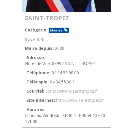
SAINT-TROPEZ
Catégorie:
Mairies
Sylvie SIRI
Maire depuis:
2020
Adresse:
Hôtel de Ville. 83992 SAINT-TROPEZ
Téléphone:
04.94.55.90.00
Télécopie:
04.94.55.90.11
Courriel:
contact@ville-sainttropez.fr
Site internet:
http://www.sainttropez.fr
Horaires:
Lundi au Vendredi : 8H30-12H30 et 13H30-
17H00