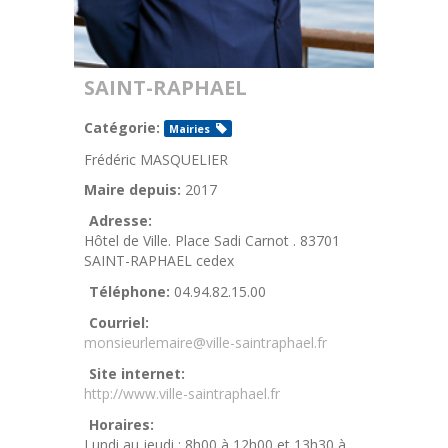
SAINT-RAPHAEL
Catégorie:
Mairies
Frédéric MASQUELIER
Maire depuis:
2017
Adresse:
Hôtel de Ville. Place Sadi Carnot . 83701
SAINT-RAPHAEL cedex
Téléphone:
04.94.82.15.00
Courriel:
monsieurlemaire@ville-saintraphael.fr
Site internet:
http://www.ville-saintraphael.fr
Horaires:
Lundi au jeudi : 8h00 à 12h00 et 13h30 à