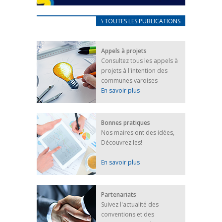
CARNET D’ACCUEIL
\ TOUTES LES PUBLICATIONS
FRANÇAIS/UKRAINIEN
25 avril 2022
Appels à projets
Afin d’accompagner au mieux les réfugiés
Consultez tous les appels à
ukrainiens arrivés en France,...
projets à l'intention des
FEUILLETER
communes varoises
En savoir plus
Bonnes pratiques
Nos maires ont des idées,
Découvrez les!
En savoir plus
Partenariats
Suivez l'actualité des
conventions et des