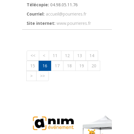
Télécopie:
04.98.05.11.76
Courriel:
accueil@pourrieres.fr
Site internet:
www.pourrieres.fr
<<
<
11
12
13
14
15
16
17
18
19
20
>
>>