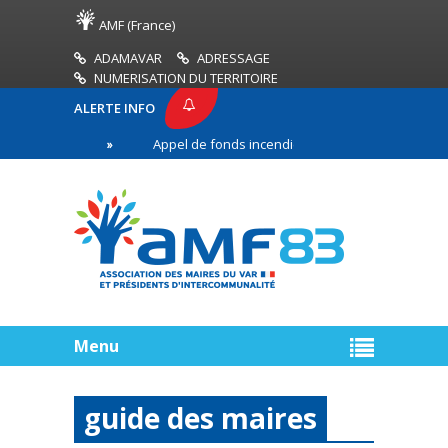
AMF (France)
ADAMAVAR
ADRESSAGE
NUMERISATION DU TERRITOIRE
ALERTE INFO
Appel de fonds incendies de forêt
Réussir son
ligne
Menu
guide des maires