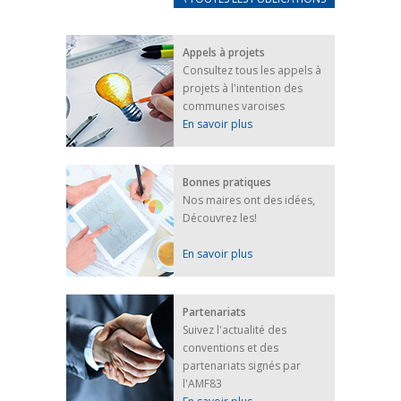
FRANÇAIS/UKRAINIEN
25 avril 2022
Appels à projets
Afin d’accompagner au mieux les réfugiés
Consultez tous les appels à
ukrainiens arrivés en France,...
projets à l'intention des
FEUILLETER
communes varoises
En savoir plus
Bonnes pratiques
Nos maires ont des idées,
Découvrez les!
En savoir plus
Partenariats
Suivez l'actualité des
conventions et des
partenariats signés par
l'AMF83