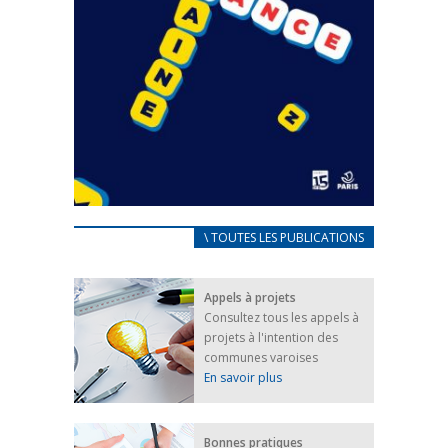
CARNET D’ACCUEIL
\ TOUTES LES PUBLICATIONS
FRANÇAIS/UKRAINIEN
25 avril 2022
Appels à projets
Afin d’accompagner au mieux les réfugiés
Consultez tous les appels à
ukrainiens arrivés en France,...
projets à l'intention des
FEUILLETER
communes varoises
En savoir plus
Bonnes pratiques