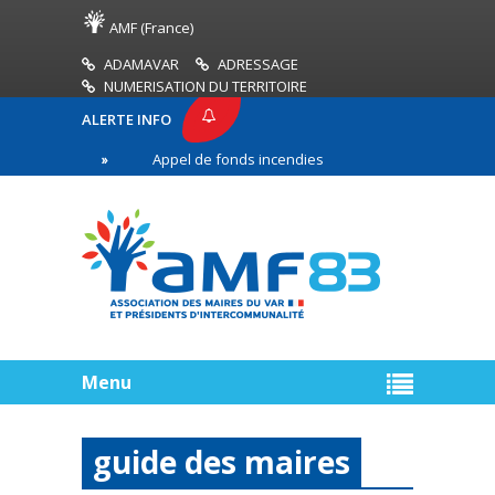
AMF (France)
ADAMAVAR
ADRESSAGE
NUMERISATION DU TERRITOIRE
ALERTE INFO
Appel de fonds incendies de forêt
Réussir son 
igne
Menu
guide des maires