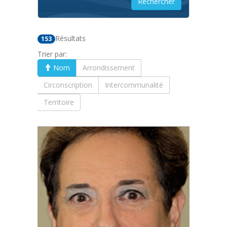
Résultats
153
Trier par:
Nom
Arrondissement
Circonscription
Intercommunalité
Territoire