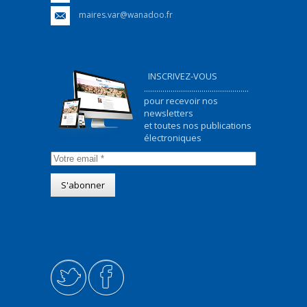
maires.var@wanadoo.fr
INSCRIVEZ-VOUS
...................................................
pour recevoir nos
newsletters
et toutes nos publications
électroniques