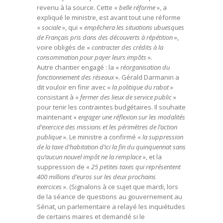
revenu à la source. Cette «
belle réforme
», a
expliqué le ministre, est avant tout une réforme
«
sociale
», qui «
empêchera les situations ubuesques
de Français pris dans des découverts à répétition
»,
voire obligés de «
contracter des crédits à la
consommation pour payer leurs impôts
».
Autre chantier engagé : la «
réorganisation du
fonctionnement des réseaux
». Gérald Darmanin a
dit vouloir en finir avec «
la politique du rabot
»
consistant à «
fermer des lieux de service public
»
pour tenir les contraintes budgétaires. Il souhaite
maintenant «
engager une réflexion sur les modalités
d’exercice des missions et les périmètres de l’action
publique
». Le ministre a confirmé «
la suppression
de la taxe d’habitation d’ici la fin du quinquennat sans
qu’aucun nouvel impôt ne la remplace
», et la
suppression de «
25 petites taxes qui représentent
400 millions d’euros sur les deux prochains
exercices
». (Signalons à ce sujet que mardi, lors
de la séance de questions au gouvernement au
Sénat, un parlementaire a relayé les inquiétudes
de certains maires et demandé si le