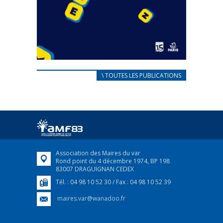
CARNET D’ACCUEIL
\ TOUTES LES PUBLICATIONS
FRANÇAIS/UKRAINIEN
25 avril 2022
Afin d’accompagner au mieux les réfugiés
ukrainiens arrivés en France,...
FEUILLETER
Association des Maires du var
Rond point du 4 décembre 1974, BP 198
83007 DRAGUIGNAN CEDEX
Tél. : 04 98 10 52 30 / Fax : 04 98 10 52 39
maires.var@wanadoo.fr