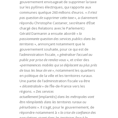
gouvernement envisageait de supprimer la taxe
sur les pylônes électriques, qui rapporte aux
communes quelque 260 millions d’euros. «
Il n’est
pas question de supprimer cette taxe
», a clairement
répondu Christophe Castaner, secrétaire d’État
chargé des Relations avec le Parlement.)
Gérald Darmanin a ensuite abordé «
la
passionnante question des services publics dans les
territoires
», annonçant notamment que le
gouvernement souhaite, pour ce qui est de
l’administration fiscale, «
généraliser l’accueil au
public par prise de rendez-vous
», et créer des
«
permanences mobiles qui se déplacent au plus près
de tous les lieux de vie
», notamment les quartiers
en politique de la ville et les territoires ruraux.
Une partie de l’administration fiscale va être
«
décentralisée
» de l’Île-de-France vers les
régions. «
Des services
actuellement
[implantés]
dans les métropoles vont
être réimplantés dans les territoires ruraux ou
périurbains
». Il s’agit, pour le gouvernement, de
répondre notamment à «
la crise de confiance des
populations vivant dans les territoires face à la